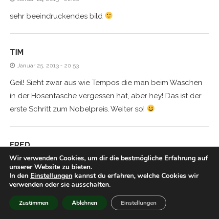
sehr beeindruckendes bild
TIM
Januar 25, 2013 - 20:53
Geil! Sieht zwar aus wie Tempos die man beim Waschen
in der Hosentasche vergessen hat, aber hey! Das ist der
erste Schritt zum Nobelpreis. Weiter so!
FRED
Wir verwenden Cookies, um dir die bestmögliche Erfahrung auf
Januar 25, 2013 - 22:42
unserer Website zu bieten.
Da kehren sie alle zur Synthese zurück ;D
In den
Einstellungen
kannst du erfahren, welche Cookies wir
verwenden oder sie ausschalten.
Zustimmen
Ablehnen
Einstellungen
TIM