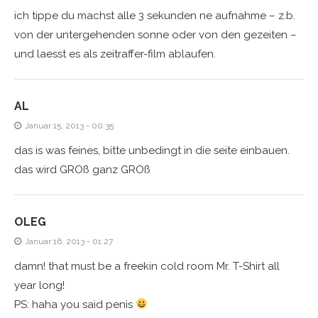
ich tippe du machst alle 3 sekunden ne aufnahme – z.b.
von der untergehenden sonne oder von den gezeiten –
und laesst es als zeitraffer-film ablaufen.
AL
Januar 15, 2013 - 00:35
das is was feines, bitte unbedingt in die seite einbauen.
das wird GROß ganz GROß
OLEG
Januar 16, 2013 - 01:27
damn! that must be a freekin cold room Mr. T-Shirt all
year long!
PS: haha you said penis