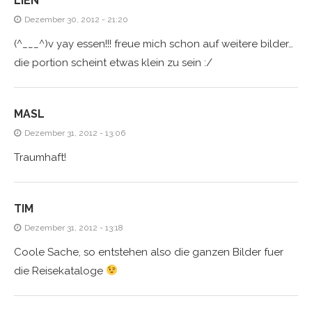
LIEN
Dezember 30, 2012 - 21:20
(^___^)v yay essen!!! freue mich schon auf weitere bilder…
die portion scheint etwas klein zu sein :/
MASL
Dezember 31, 2012 - 13:06
Traumhaft!
TIM
Dezember 31, 2012 - 13:18
Coole Sache, so entstehen also die ganzen Bilder fuer
die Reisekataloge