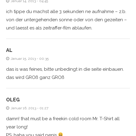
Januar 14, 2013 - 04:45
ich tippe du machst alle 3 sekunden ne aufnahme – z.b.
von der untergehenden sonne oder von den gezeiten –
und laesst es als zeitraffer-film ablaufen.
AL
Januar 15, 2013 - 00:35
das is was feines, bitte unbedingt in die seite einbauen.
das wird GROß ganz GROß
OLEG
Januar 16, 2013 - 01:27
damn! that must be a freekin cold room Mr. T-Shirt all
year long!
PS: haha you said penis