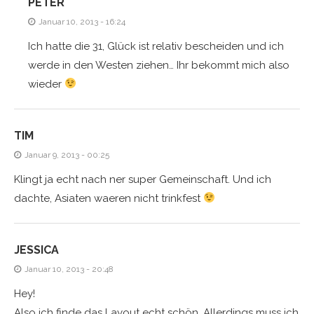
PETER
Januar 10, 2013 - 16:24
Ich hatte die 31, Glück ist relativ bescheiden und ich
werde in den Westen ziehen… Ihr bekommt mich also
wieder
TIM
Januar 9, 2013 - 00:25
Klingt ja echt nach ner super Gemeinschaft. Und ich
dachte, Asiaten waeren nicht trinkfest
JESSICA
Januar 10, 2013 - 20:48
Hey!
Also ich finde das Layout echt schön. Allerdings muss ich