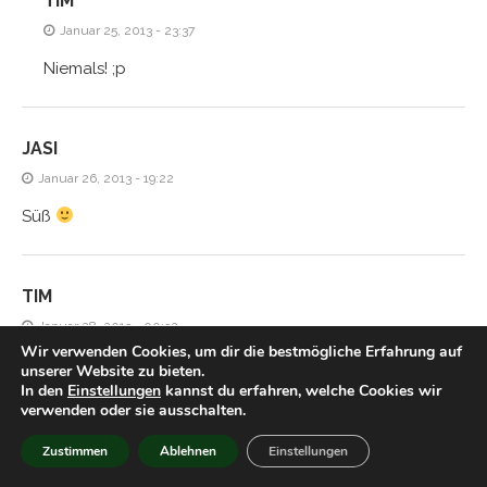
TIM
Januar 25, 2013 - 23:37
Niemals! ;p
JASI
Januar 26, 2013 - 19:22
Süß
TIM
Januar 28, 2013 - 00:32
Wir verwenden Cookies, um dir die bestmögliche Erfahrung auf
Hmm aber gegen ein gutes Licher kommt das doch nicht
unserer Website zu bieten.
In den
Einstellungen
kannst du erfahren, welche Cookies wir
an, oder?
verwenden oder sie ausschalten.
Zustimmen
Ablehnen
Einstellungen
HIACYNTA