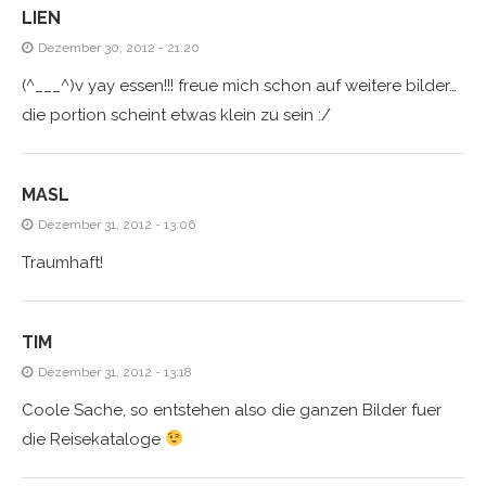
LIEN
Dezember 30, 2012 - 21:20
(^___^)v yay essen!!! freue mich schon auf weitere bilder…
die portion scheint etwas klein zu sein :/
MASL
Dezember 31, 2012 - 13:06
Traumhaft!
TIM
Dezember 31, 2012 - 13:18
Coole Sache, so entstehen also die ganzen Bilder fuer
die Reisekataloge