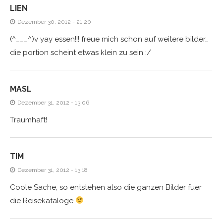
LIEN
Dezember 30, 2012 - 21:20
(^___^)v yay essen!!! freue mich schon auf weitere bilder…
die portion scheint etwas klein zu sein :/
MASL
Dezember 31, 2012 - 13:06
Traumhaft!
TIM
Dezember 31, 2012 - 13:18
Coole Sache, so entstehen also die ganzen Bilder fuer
die Reisekataloge