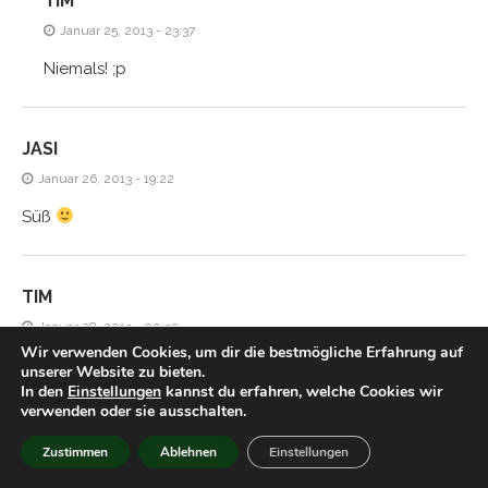
TIM
Januar 25, 2013 - 23:37
Niemals! ;p
JASI
Januar 26, 2013 - 19:22
Süß
TIM
Januar 28, 2013 - 00:32
Wir verwenden Cookies, um dir die bestmögliche Erfahrung auf
Hmm aber gegen ein gutes Licher kommt das doch nicht
unserer Website zu bieten.
In den
Einstellungen
kannst du erfahren, welche Cookies wir
an, oder?
verwenden oder sie ausschalten.
Zustimmen
Ablehnen
Einstellungen
HIACYNTA