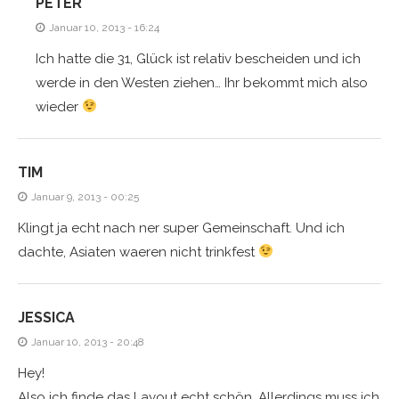
PETER
Januar 10, 2013 - 16:24
Ich hatte die 31, Glück ist relativ bescheiden und ich
werde in den Westen ziehen… Ihr bekommt mich also
wieder
TIM
Januar 9, 2013 - 00:25
Klingt ja echt nach ner super Gemeinschaft. Und ich
dachte, Asiaten waeren nicht trinkfest
JESSICA
Januar 10, 2013 - 20:48
Hey!
Also ich finde das Layout echt schön. Allerdings muss ich