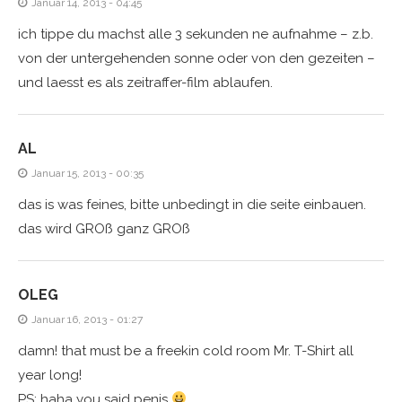
Januar 14, 2013 - 04:45
ich tippe du machst alle 3 sekunden ne aufnahme – z.b.
von der untergehenden sonne oder von den gezeiten –
und laesst es als zeitraffer-film ablaufen.
AL
Januar 15, 2013 - 00:35
das is was feines, bitte unbedingt in die seite einbauen.
das wird GROß ganz GROß
OLEG
Januar 16, 2013 - 01:27
damn! that must be a freekin cold room Mr. T-Shirt all
year long!
PS: haha you said penis