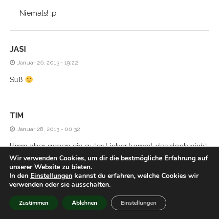
Niemals! ;p
JASI
Januar 26, 2013 - 19:22
Süß
TIM
Januar 28, 2013 - 00:32
Hmm aber gegen ein gutes Licher kommt das doch nicht
Wir verwenden Cookies, um dir die bestmögliche Erfahrung auf
an, oder?
unserer Website zu bieten.
In den
Einstellungen
kannst du erfahren, welche Cookies wir
verwenden oder sie ausschalten.
HIACYNTA
Zustimmen
Ablehnen
Einstellungen
Januar 28, 2013 - 21:54