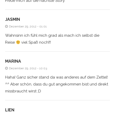
Freue mich auf die nächste Story.
JASMIN
Dezember 29, 2012 - 01:01
Wahnsinn ich fühl mich grad als mach ich selbst die
Reise
viel Spaß noch!!!
MARINA
Dezember 29, 2012 - 10:03
Haha! Ganz sicher stand da was anderes auf dem Zettel!
^^ Aber schön, dass du gut angekommen bist und direkt
missbraucht wirst ;D
LIEN