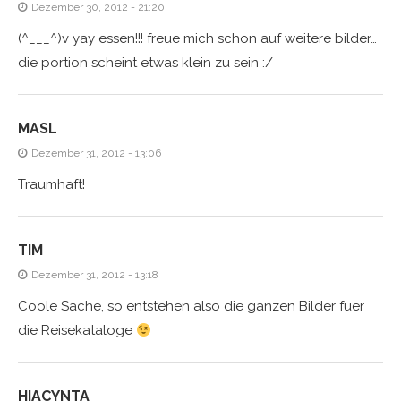
Dezember 30, 2012 - 21:20
(^___^)v yay essen!!! freue mich schon auf weitere bilder…
die portion scheint etwas klein zu sein :/
MASL
Dezember 31, 2012 - 13:06
Traumhaft!
TIM
Dezember 31, 2012 - 13:18
Coole Sache, so entstehen also die ganzen Bilder fuer
die Reisekataloge
HIACYNTA