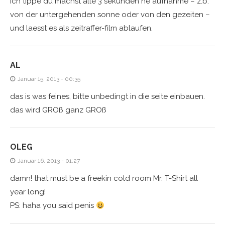
ich tippe du machst alle 3 sekunden ne aufnahme – z.b.
von der untergehenden sonne oder von den gezeiten –
und laesst es als zeitraffer-film ablaufen.
AL
Januar 15, 2013 - 00:35
das is was feines, bitte unbedingt in die seite einbauen.
das wird GROß ganz GROß
OLEG
Januar 16, 2013 - 01:27
damn! that must be a freekin cold room Mr. T-Shirt all
year long!
PS: haha you said penis