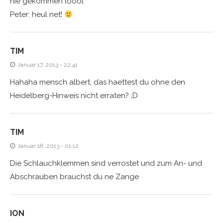
nie gekommen loool
Peter: heul net!
TIM
Januar 17, 2013 - 22:41
Hahaha mensch albert, das haettest du ohne den
Heidelberg-Hinweis nicht erraten? ;D
TIM
Januar 18, 2013 - 01:12
Die Schlauchklemmen sind verrostet und zum An- und
Abschrauben brauchst du ne Zange
ION