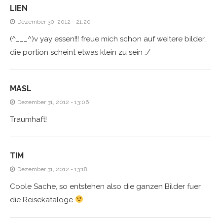
LIEN
Dezember 30, 2012 - 21:20
(^___^)v yay essen!!! freue mich schon auf weitere bilder…
die portion scheint etwas klein zu sein :/
MASL
Dezember 31, 2012 - 13:06
Traumhaft!
TIM
Dezember 31, 2012 - 13:18
Coole Sache, so entstehen also die ganzen Bilder fuer
die Reisekataloge