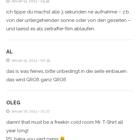
Januar 14, 2013 - 04:45
ich tippe du machst alle 3 sekunden ne aufnahme – z.b.
von der untergehenden sonne oder von den gezeiten –
und laesst es als zeitraffer-film ablaufen.
AL
Januar 15, 2013 - 00:35
das is was feines, bitte unbedingt in die seite einbauen.
das wird GROß ganz GROß
OLEG
Januar 16, 2013 - 01:27
damn! that must be a freekin cold room Mr. T-Shirt all
year long!
PS: haha you said penis