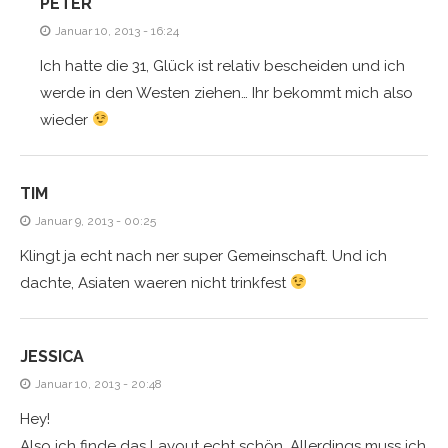
PETER
Januar 10, 2013 - 16:24
Ich hatte die 31, Glück ist relativ bescheiden und ich
werde in den Westen ziehen… Ihr bekommt mich also
wieder
TIM
Januar 9, 2013 - 00:25
Klingt ja echt nach ner super Gemeinschaft. Und ich
dachte, Asiaten waeren nicht trinkfest
JESSICA
Januar 10, 2013 - 20:48
Hey!
Also ich finde das Layout echt schön. Allerdings muss ich