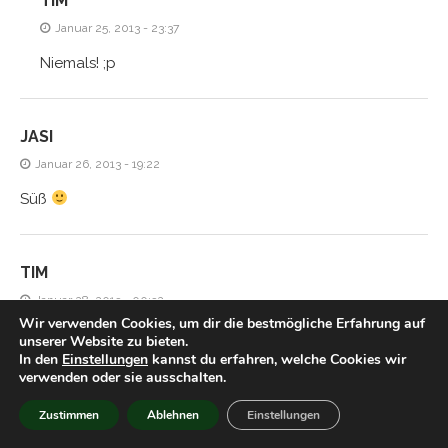
TIM
Januar 25, 2013 - 23:37
Niemals! ;p
JASI
Januar 26, 2013 - 19:22
Süß
TIM
Januar 28, 2013 - 00:32
Wir verwenden Cookies, um dir die bestmögliche Erfahrung auf
Hmm aber gegen ein gutes Licher kommt das doch nicht
unserer Website zu bieten.
In den
Einstellungen
kannst du erfahren, welche Cookies wir
an, oder?
verwenden oder sie ausschalten.
Zustimmen
Ablehnen
Einstellungen
HIACYNTA