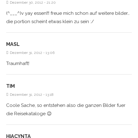
Dezember 30, 2012 - 21:20
(^___^)v yay essen!!! freue mich schon auf weitere bilder…
die portion scheint etwas klein zu sein :/
MASL
Dezember 31, 2012 - 13:06
Traumhaft!
TIM
Dezember 31, 2012 - 13:18
Coole Sache, so entstehen also die ganzen Bilder fuer
die Reisekataloge 😉
HIACYNTA