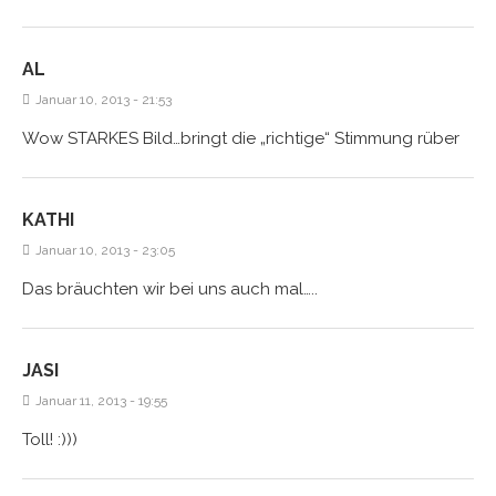
AL
Januar 10, 2013 - 21:53
Wow STARKES Bild…bringt die „richtige“ Stimmung rüber
KATHI
Januar 10, 2013 - 23:05
Das bräuchten wir bei uns auch mal…..
JASI
Januar 11, 2013 - 19:55
Toll! :)))