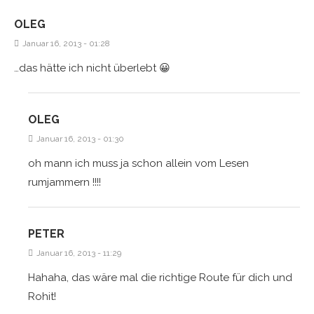
OLEG
Januar 16, 2013 - 01:28
…das hätte ich nicht überlebt 😀
OLEG
Januar 16, 2013 - 01:30
oh mann ich muss ja schon allein vom Lesen
rumjammern !!!!
PETER
Januar 16, 2013 - 11:29
Hahaha, das wäre mal die richtige Route für dich und
Rohit!