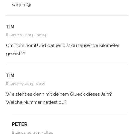
sagen 😉
TIM
Januar 8, 2013 - 00:24
Om nom nom! Und dafuer bist du tausende Kilometer
gereist^^
TIM
Januar 9, 2013 - 00:21
Wie steht es denn mit deinem Glueck dieses Jahr?
Welche Nummer hattest du?
PETER
Januar 10, 2013 - 16:24