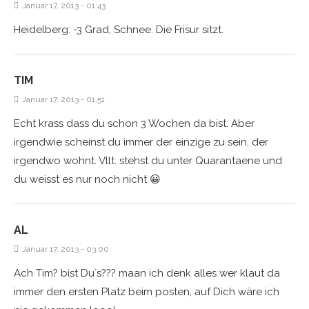
Januar 17, 2013 - 01:43
Heidelberg: -3 Grad, Schnee. Die Frisur sitzt.
TIM
Januar 17, 2013 - 01:51
Echt krass dass du schon 3 Wochen da bist. Aber
irgendwie scheinst du immer der einzige zu sein, der
irgendwo wohnt. Vllt. stehst du unter Quarantaene und
du weisst es nur noch nicht 😀
AL
Januar 17, 2013 - 03:00
Ach Tim? bist Du´s??? maan ich denk alles wer klaut da
immer den ersten Platz beim posten, auf Dich wäre ich