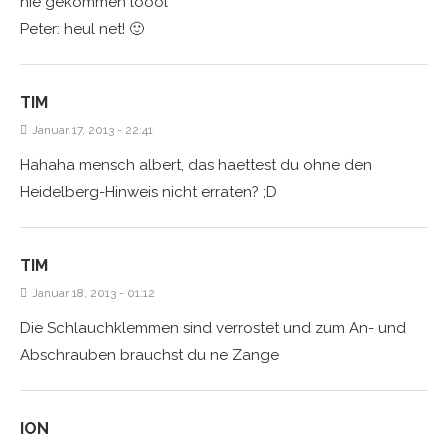
nie gekommen loool
Peter: heul net! 🙂
TIM
Januar 17, 2013 - 22:41
Hahaha mensch albert, das haettest du ohne den
Heidelberg-Hinweis nicht erraten? ;D
TIM
Januar 18, 2013 - 01:12
Die Schlauchklemmen sind verrostet und zum An- und
Abschrauben brauchst du ne Zange
ION