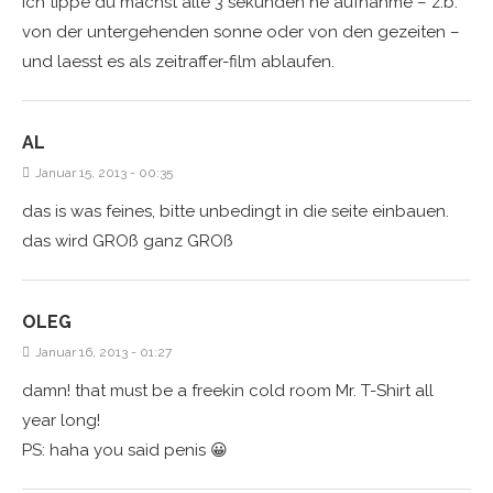
ich tippe du machst alle 3 sekunden ne aufnahme – z.b.
von der untergehenden sonne oder von den gezeiten –
und laesst es als zeitraffer-film ablaufen.
AL
Januar 15, 2013 - 00:35
das is was feines, bitte unbedingt in die seite einbauen.
das wird GROß ganz GROß
OLEG
Januar 16, 2013 - 01:27
damn! that must be a freekin cold room Mr. T-Shirt all
year long!
PS: haha you said penis 😀