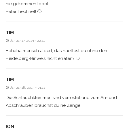
nie gekommen loool
Peter: heul net! 🙂
TIM
Januar 17, 2013 - 22:41
Hahaha mensch albert, das haettest du ohne den
Heidelberg-Hinweis nicht erraten? ;D
TIM
Januar 18, 2013 - 01:12
Die Schlauchklemmen sind verrostet und zum An- und
Abschrauben brauchst du ne Zange
ION