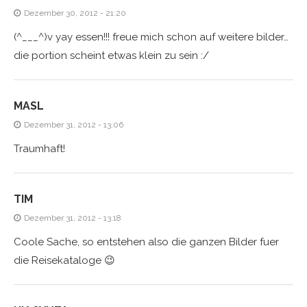
Dezember 30, 2012 - 21:20
(^___^)v yay essen!!! freue mich schon auf weitere bilder…
die portion scheint etwas klein zu sein :/
MASL
Dezember 31, 2012 - 13:06
Traumhaft!
TIM
Dezember 31, 2012 - 13:18
Coole Sache, so entstehen also die ganzen Bilder fuer
die Reisekataloge 😉