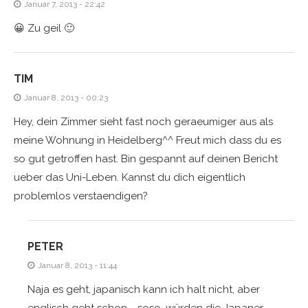
Januar 7, 2013 - 22:42
😀 Zu geil 🙂
TIM
Januar 8, 2013 - 00:23
Hey, dein Zimmer sieht fast noch geraeumiger aus als
meine Wohnung in Heidelberg^^ Freut mich dass du es
so gut getroffen hast. Bin gespannt auf deinen Bericht
ueber das Uni-Leben. Kannst du dich eigentlich
problemlos verstaendigen?
PETER
Januar 8, 2013 - 11:44
Naja es geht, japanisch kann ich halt nicht, aber
englisch geht schon … soso, würden die Japaner