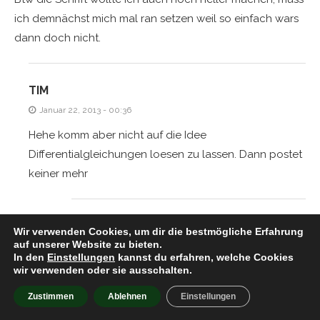
ich demnächst mich mal ran setzen weil so einfach wars
dann doch nicht.
TIM
Januar 22, 2013 - 00:36
Hehe komm aber nicht auf die Idee
Differentialgleichungen loesen zu lassen. Dann postet
keiner mehr
PETER
Wir verwenden Cookies, um dir die bestmögliche Erfahrung
auf unserer Website zu bieten.
Januar 22, 2013 - 09:15
In den
Einstellungen
kannst du erfahren, welche Cookies
Ich habs mal geändert dass man nur das
wir verwenden oder sie ausschalten.
Zeug abtippen muss, gibt aber noch ewig
Zustimmen
Ablehnen
Einstellungen
viele andere Sachen wie z.b.