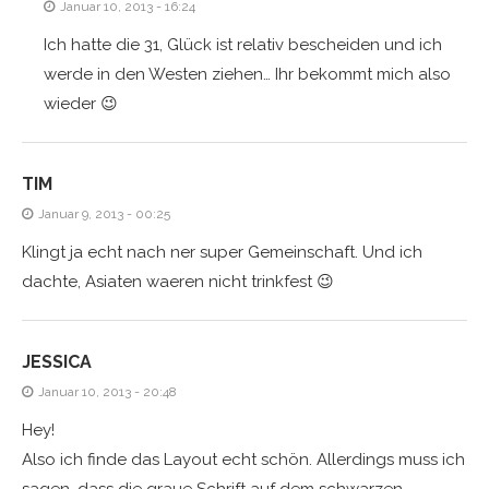
Januar 10, 2013 - 16:24
Ich hatte die 31, Glück ist relativ bescheiden und ich
werde in den Westen ziehen… Ihr bekommt mich also
wieder 😉
TIM
Januar 9, 2013 - 00:25
Klingt ja echt nach ner super Gemeinschaft. Und ich
dachte, Asiaten waeren nicht trinkfest 😉
JESSICA
Januar 10, 2013 - 20:48
Hey!
Also ich finde das Layout echt schön. Allerdings muss ich
sagen, dass die graue Schrift auf dem schwarzen