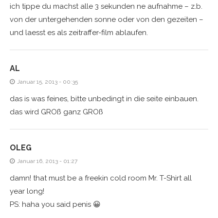
ich tippe du machst alle 3 sekunden ne aufnahme – z.b.
von der untergehenden sonne oder von den gezeiten –
und laesst es als zeitraffer-film ablaufen.
AL
Januar 15, 2013 - 00:35
das is was feines, bitte unbedingt in die seite einbauen.
das wird GROß ganz GROß
OLEG
Januar 16, 2013 - 01:27
damn! that must be a freekin cold room Mr. T-Shirt all
year long!
PS: haha you said penis 😀