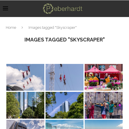
Home
Images tagged "Skyscraper"
IMAGES TAGGED "SKYSCRAPER"