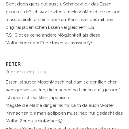
Sieht doch ganz gut aus ;-). Schmeckt dir das Essen
generell da? Ich war letztens im MoschMosch essen und
musste direkt an dich denken. Kann man das mit dem
original japanischen Essen vergleichen? LG
P.S.: Gibt es keine andere Möglichkeit als diese
Mathedinger am Ende lösen zu müssen 🙁
PETER
Januar 21, 2013 - 22:24
Essen ist super, MoschMosch hat damit eigentlich eher
weniger was zu tun, die machen halt einen auf „gesund“.
Ist aber nicht wirklich japanisch.
Magste die Mathe dinger nicht? kann da auch Wörter
hinmachen die man abtippen muss, hab nur gedacht das
Mathe Zeugs is einfacher 😉
Btw die Schrift wollte ich auch noch heller machen, muss