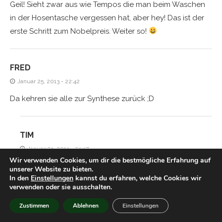
Geil! Sieht zwar aus wie Tempos die man beim Waschen
in der Hosentasche vergessen hat, aber hey! Das ist der
erste Schritt zum Nobelpreis. Weiter so!
FRED
Januar 25, 2013 - 22:42
Da kehren sie alle zur Synthese zurück ;D
TIM
Januar 25, 2013 - 23:37
Wir verwenden Cookies, um dir die bestmögliche Erfahrung auf
Niemals! ;p
unserer Website zu bieten.
In den
Einstellungen
kannst du erfahren, welche Cookies wir
verwenden oder sie ausschalten.
JASI
Zustimmen
Ablehnen
Einstellungen
Januar 26, 2013 - 19:22