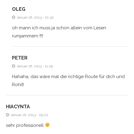
OLEG
Januar 16, 2013 - 01:30
oh mann ich muss ja schon allein vom Lesen
rumjammern !!!!
PETER
Januar 16, 2013 - 11:29
Hahaha, das wäre mal die richtige Route für dich und
Rohit!
HIACYNTA
Januar 16, 2013 - 05:22
sehr professionell