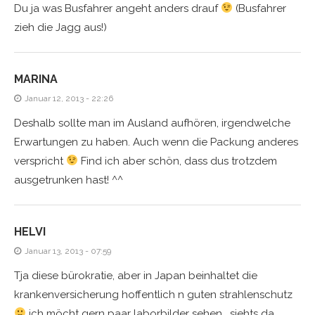
Du ja was Busfahrer angeht anders drauf
(Busfahrer
zieh die Jagg aus!)
MARINA
Januar 12, 2013 - 22:26
Deshalb sollte man im Ausland aufhören, irgendwelche
Erwartungen zu haben. Auch wenn die Packung anderes
verspricht
Find ich aber schön, dass dus trotzdem
ausgetrunken hast! ^^
HELVI
Januar 13, 2013 - 07:59
Tja diese bürokratie, aber in Japan beinhaltet die
krankenversicherung hoffentlich n guten strahlenschutz
ich möcht gern paar laborbilder sehen… siehts da