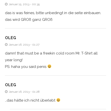
Januar 15, 2013 - 00:35
das is was feines, bitte unbedingt in die seite einbauen.
das wird GROß ganz GROß
OLEG
Januar 16, 2013 - 01:27
damn! that must be a freekin cold room Mr. T-Shirt all
year long!
PS: haha you said penis
OLEG
Januar 16, 2013 - 01:28
…das hätte ich nicht überlebt