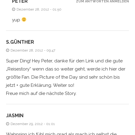
PETER
ZUM ANTWORTEN ANMELDEN
Dezember 28, 2012 - 01:50
yup
S.GÜNTHER
Dezember 28, 2012 - 09:47
Super Ding! Hey Peter, danke für den Link und die gute
„Reisestory“ wenn das so weiter geht, werde ich hier der
größte Fan. Die Picture of the Day sind sehr schön bis
jetzt + gute Erklärung. Weiter so!
Freue mich auf die nächste Story.
JASMIN
Dezember 29, 2012 - 01:01
Wahnsinn ich fühl mich grad als mach ich selbst die