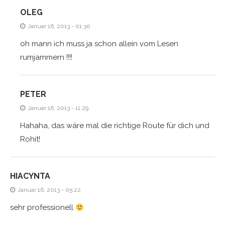
OLEG
Januar 16, 2013 - 01:30
oh mann ich muss ja schon allein vom Lesen
rumjammern !!!!
PETER
Januar 16, 2013 - 11:29
Hahaha, das wäre mal die richtige Route für dich und
Rohit!
HIACYNTA
Januar 16, 2013 - 05:22
sehr professionell