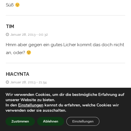
Süß
TIM
Januar 28, 2013 - 00:32
Hmm aber gegen ein gutes Licher kommt das doch nicht
an, oder?
HIACYNTA
Januar 28, 2013 - 21:54
der himmel sieht einfach super aus, ich kann mich gar
Wir verwenden Cookies, um dir die bestmögliche Erfahrung auf
unserer Website zu bieten.
nicht mehr erinnern, wann der hier das letzte mal so
In den
Einstellungen
kannst du erfahren, welche Cookies wir
aussah
verwenden oder sie ausschalten.
Zustimmen
Ablehnen
Einstellungen
PETER