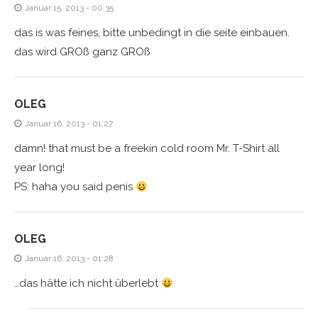
Januar 15, 2013 - 00:35
das is was feines, bitte unbedingt in die seite einbauen.
das wird GROß ganz GROß
OLEG
Januar 16, 2013 - 01:27
damn! that must be a freekin cold room Mr. T-Shirt all
year long!
PS: haha you said penis
OLEG
Januar 16, 2013 - 01:28
…das hätte ich nicht überlebt