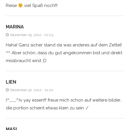
Reise
viel Spaß noch!!!
MARINA
Dezember 29, 2012 - 10:03
Haha! Ganz sicher stand da was anderes auf dem Zettel!
^^ Aber schön, dass du gut angekommen bist und direkt
missbraucht wirst ;D
LIEN
Dezember 30, 2012 - 21:20
(^___^)v yay essen!!! freue mich schon auf weitere bilder…
die portion scheint etwas klein zu sein :/
MASL