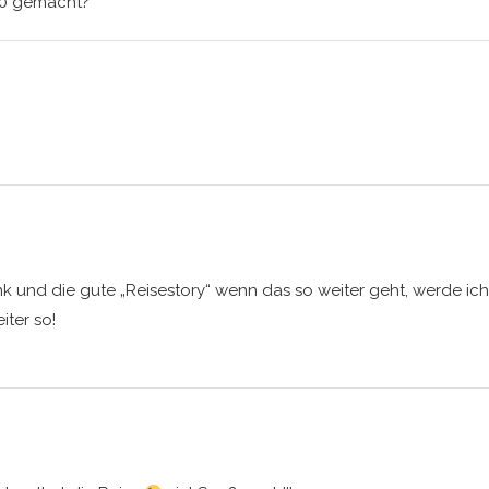
70 gemacht?
nk und die gute „Reisestory“ wenn das so weiter geht, werde ich 
iter so!