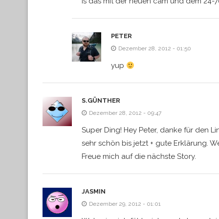
is das mit der neuen cam und dem 24-
PETER
Dezember 28, 2012 - 01:50
yup
S.GÜNTHER
Dezember 28, 2012 - 09:47
Super Ding! Hey Peter, danke für den Li
sehr schön bis jetzt + gute Erklärung. We
Freue mich auf die nächste Story.
JASMIN
Dezember 29, 2012 - 01:01