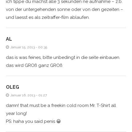
ich tippe du machst alle 3 sekunden ne aufnahme – z.b.
von der untergehenden sonne oder von den gezeiten –
und laesst es als zeitraffer-film ablaufen.
AL
Januar 15, 2013 - 00:35
das is was feines, bitte unbedingt in die seite einbauen.
das wird GROß ganz GROß
OLEG
Januar 16, 2013 - 01:27
damn! that must be a freekin cold room Mr. T-Shirt all
year long!
PS: haha you said penis 😀