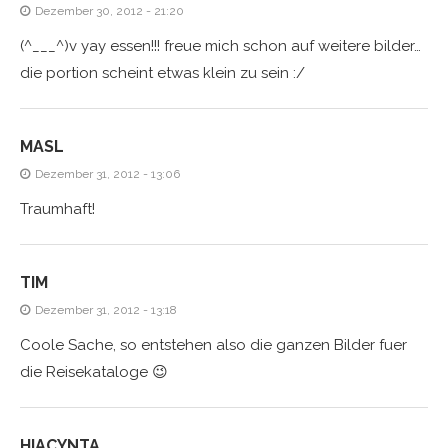
Dezember 30, 2012 - 21:20
(^___^)v yay essen!!! freue mich schon auf weitere bilder…
die portion scheint etwas klein zu sein :/
MASL
Dezember 31, 2012 - 13:06
Traumhaft!
TIM
Dezember 31, 2012 - 13:18
Coole Sache, so entstehen also die ganzen Bilder fuer
die Reisekataloge 😉
HIACYNTA