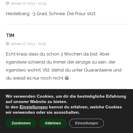
Januar 17, 2013 - 01:43
Heidelberg: -3 Grad, Schnee. Die Frisur sitzt.
TIM
Januar 17, 2013 - 01:51
Echt krass dass du schon 3 Wochen da bist. Aber
irgendwie scheinst du immer der einzige zu sein, der
irgendwo wohnt. Vllt. stehst du unter Quarantaene und
du weisst es nur noch nicht 😀
Wir verwenden Cookies, um dir die bestmögliche Erfahrung
AL
auf unserer Website zu bieten.
In den
Einstellungen
kannst du erfahren, welche Cookies
Januar 17, 2013 - 03:00
wir verwenden oder sie ausschalten.
Ach Tim? bist Du´s??? maan ich denk alles wer klaut da
Zustimmen
Ablehnen
Einstellungen
immer den ersten Platz beim posten, auf Dich wäre ich