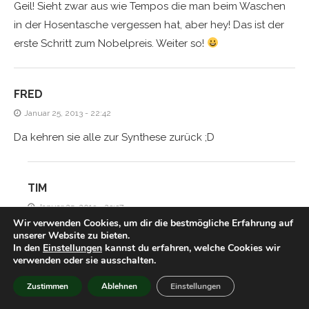
Geil! Sieht zwar aus wie Tempos die man beim Waschen
in der Hosentasche vergessen hat, aber hey! Das ist der
erste Schritt zum Nobelpreis. Weiter so!
FRED
Januar 25, 2013 - 22:42
Da kehren sie alle zur Synthese zurück ;D
TIM
Januar 25, 2013 - 23:37
Wir verwenden Cookies, um dir die bestmögliche Erfahrung auf
Niemals! ;p
unserer Website zu bieten.
In den
Einstellungen
kannst du erfahren, welche Cookies wir
verwenden oder sie ausschalten.
JASI
Zustimmen
Ablehnen
Einstellungen
Januar 26, 2013 - 19:22