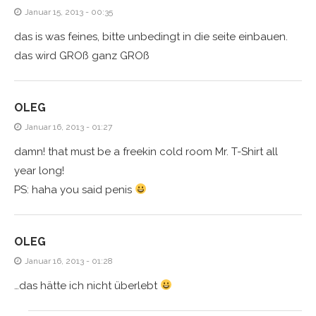
Januar 15, 2013 - 00:35
das is was feines, bitte unbedingt in die seite einbauen.
das wird GROß ganz GROß
OLEG
Januar 16, 2013 - 01:27
damn! that must be a freekin cold room Mr. T-Shirt all
year long!
PS: haha you said penis
OLEG
Januar 16, 2013 - 01:28
…das hätte ich nicht überlebt