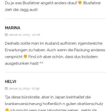
Du ja was Busfahrer angeht anders drauf
(Busfahrer
zieh die Jagg aus!)
MARINA
Januar 12, 2013 - 22:26
Deshalb sollte man im Ausland aufhören, irgendwelche
Erwartungen zu haben. Auch wenn die Packung anderes
verspricht
Find ich aber schön, dass dus trotzdem
ausgetrunken hast! ^^
HELVI
Januar 13, 2013 - 07:59
Tja diese bürokratie, aber in Japan beinhaltet die
krankenversicherung hoffentlich n guten strahlenschutz
ich möcht gern paar laborbilder sehen… siehts da