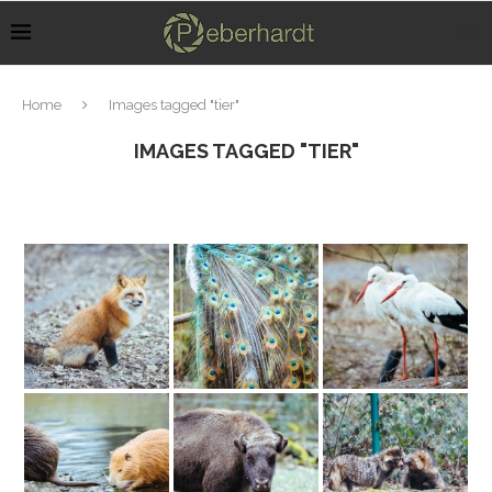
Home
Images tagged "tier"
IMAGES TAGGED "TIER"