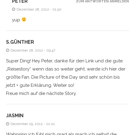
PETER
ZUM ANTWORTEN ANMELDEN
Dezember 28, 2012 - 01:50
yup
S.GÜNTHER
Dezember 28, 2012 - 09:47
Super Ding! Hey Peter, danke für den Link und die gute
„Reisestory“ wenn das so weiter geht, werde ich hier der
größte Fan. Die Picture of the Day sind sehr schön bis
jetzt + gute Erklärung. Weiter so!
Freue mich auf die nächste Story.
JASMIN
Dezember 29, 2012 - 01:01
Wahnsinn ich fühl mich grad als mach ich selbst die