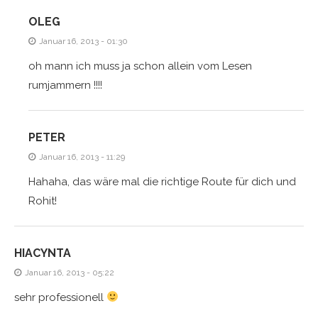
OLEG
Januar 16, 2013 - 01:30
oh mann ich muss ja schon allein vom Lesen
rumjammern !!!!
PETER
Januar 16, 2013 - 11:29
Hahaha, das wäre mal die richtige Route für dich und
Rohit!
HIACYNTA
Januar 16, 2013 - 05:22
sehr professionell