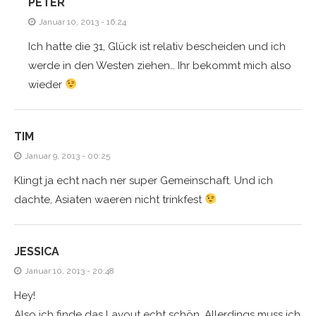
PETER
Januar 10, 2013 - 16:24
Ich hatte die 31, Glück ist relativ bescheiden und ich
werde in den Westen ziehen… Ihr bekommt mich also
wieder
TIM
Januar 9, 2013 - 00:25
Klingt ja echt nach ner super Gemeinschaft. Und ich
dachte, Asiaten waeren nicht trinkfest
JESSICA
Januar 10, 2013 - 20:48
Hey!
Also ich finde das Layout echt schön. Allerdings muss ich