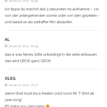
Januar 14, 2013 - 04:45
ich tippe du machst alle 3 sekunden ne aufnahme – z.b.
von der untergehenden sonne oder von den gezeiten –
und laesst es als zeitraffer-film ablaufen.
AL
Januar 15, 2013 - 00:35
das is was feines, bitte unbedingt in die seite einbauen.
das wird GROß ganz GROß
OLEG
Januar 16, 2013 - 01:27
damn! that must be a freekin cold room Mr. T-Shirt all
year long!
PS: haha you said penis