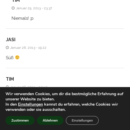
TIM
Januar 25, 2013 - 23:37
Niemals! ;p
JASI
Januar 26, 2013 - 19:22
Süß
TIM
Januar 28, 2013 - 00:32
Wir verwenden Cookies, um dir die bestmögliche Erfahrung auf
Hmm aber gegen ein gutes Licher kommt das doch nicht
unserer Website zu bieten.
In den
Einstellungen
kannst du erfahren, welche Cookies wir
an, oder?
verwenden oder sie ausschalten.
Zustimmen
Ablehnen
Einstellungen
HIACYNTA