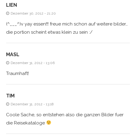
LIEN
Dezember 30, 2012 - 21:20
(^___^)v yay essen!!! freue mich schon auf weitere bilder…
die portion scheint etwas klein zu sein :/
MASL
Dezember 31, 2012 - 13:06
Traumhaft!
TIM
Dezember 31, 2012 - 13:18
Coole Sache, so entstehen also die ganzen Bilder fuer
die Reisekataloge