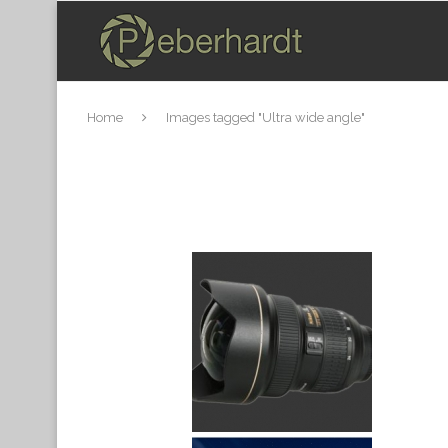
Home
Images tagged "Ultra wide angle"