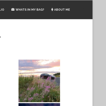
LIO
WHATS IN MY BAG?
ABOUT ME
"