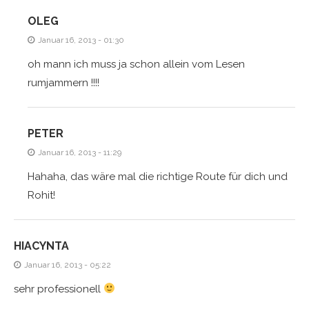
OLEG
Januar 16, 2013 - 01:30
oh mann ich muss ja schon allein vom Lesen
rumjammern !!!!
PETER
Januar 16, 2013 - 11:29
Hahaha, das wäre mal die richtige Route für dich und
Rohit!
HIACYNTA
Januar 16, 2013 - 05:22
sehr professionell