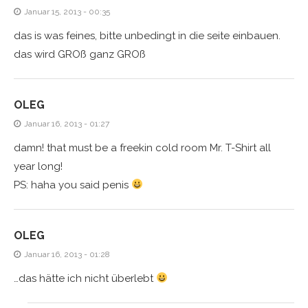
Januar 15, 2013 - 00:35
das is was feines, bitte unbedingt in die seite einbauen.
das wird GROß ganz GROß
OLEG
Januar 16, 2013 - 01:27
damn! that must be a freekin cold room Mr. T-Shirt all
year long!
PS: haha you said penis
OLEG
Januar 16, 2013 - 01:28
…das hätte ich nicht überlebt