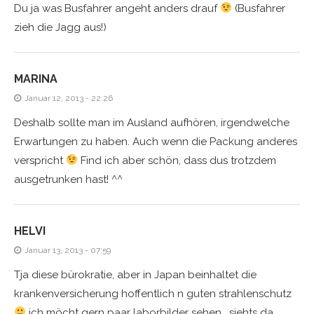
Du ja was Busfahrer angeht anders drauf
(Busfahrer
zieh die Jagg aus!)
MARINA
Januar 12, 2013 - 22:26
Deshalb sollte man im Ausland aufhören, irgendwelche
Erwartungen zu haben. Auch wenn die Packung anderes
verspricht
Find ich aber schön, dass dus trotzdem
ausgetrunken hast! ^^
HELVI
Januar 13, 2013 - 07:59
Tja diese bürokratie, aber in Japan beinhaltet die
krankenversicherung hoffentlich n guten strahlenschutz
ich möcht gern paar laborbilder sehen… siehts da