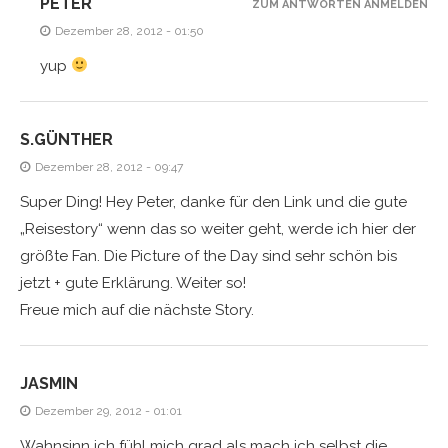
PETER
ZUM ANTWORTEN ANMELDEN
Dezember 28, 2012 - 01:50
yup
S.GÜNTHER
Dezember 28, 2012 - 09:47
Super Ding! Hey Peter, danke für den Link und die gute
„Reisestory“ wenn das so weiter geht, werde ich hier der
größte Fan. Die Picture of the Day sind sehr schön bis
jetzt + gute Erklärung. Weiter so!
Freue mich auf die nächste Story.
JASMIN
Dezember 29, 2012 - 01:01
Wahnsinn ich fühl mich grad als mach ich selbst die