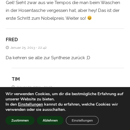
Geil! Sieht zwar aus wie Tempos die man beim Waschen
in der Hosentasche vergessen hat, aber hey! Das ist der
erste Schritt zum Nobelpreis. Weiter so!
FRED
Januar 25, 2013 - 22:42
Da kehren sie alle zur Synthese zurück ;D
TIM
Januar 25, 2013 - 23:37
Wir verwenden Cookies, um dir die bestmögliche Erfahrung auf
Niemals! ;p
unserer Website zu bieten.
In den
Einstellungen
kannst du erfahren, welche Cookies wir
verwenden oder sie ausschalten.
JASI
Zustimmen
Ablehnen
Einstellungen
Januar 26, 2013 - 19:22