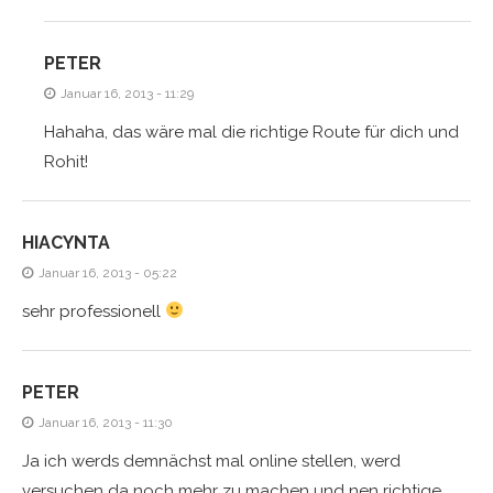
PETER
Januar 16, 2013 - 11:29
Hahaha, das wäre mal die richtige Route für dich und
Rohit!
HIACYNTA
Januar 16, 2013 - 05:22
sehr professionell
PETER
Januar 16, 2013 - 11:30
Ja ich werds demnächst mal online stellen, werd
versuchen da noch mehr zu machen und nen richtige