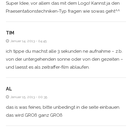
Super Idee, vor allem das mit dem Logo! Kannst ja den
Praesentationstechniken-Typ fragen wie sowas geht^^
TIM
Januar 14, 2013 - 04:45
ich tippe du machst alle 3 sekunden ne aufnahme – z.b.
von der untergehenden sonne oder von den gezeiten –
und laesst es als zeitraffer-film ablaufen.
AL
Januar 15, 2013 - 00:35
das is was feines, bitte unbedingt in die seite einbauen.
das wird GROß ganz GROß