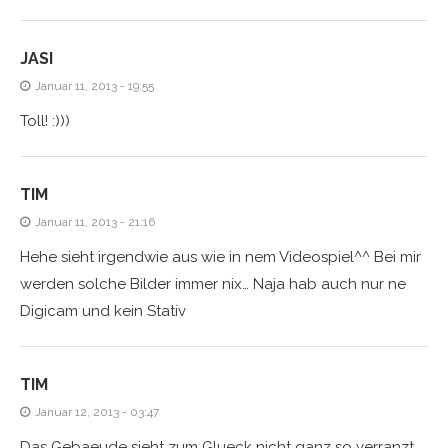
JASI
Januar 11, 2013 - 19:55
Toll! :)))
TIM
Januar 11, 2013 - 21:16
Hehe sieht irgendwie aus wie in nem Videospiel^^ Bei mir
werden solche Bilder immer nix… Naja hab auch nur ne
Digicam und kein Stativ
TIM
Januar 12, 2013 - 03:47
Das Gebaeude sieht zum Glueck nicht ganz so verranzt