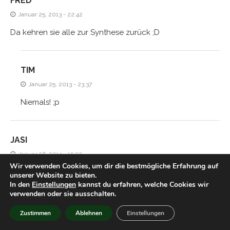
FRED
Januar 25, 2013 - 22:42
Da kehren sie alle zur Synthese zurück ;D
TIM
Januar 25, 2013 - 23:37
Niemals! ;p
JASI
Januar 26, 2013 - 19:22
Wir verwenden Cookies, um dir die bestmögliche Erfahrung auf
Süß
unserer Website zu bieten.
In den
Einstellungen
kannst du erfahren, welche Cookies wir
verwenden oder sie ausschalten.
TIM
Zustimmen
Ablehnen
Einstellungen
Januar 28, 2013 - 00:32