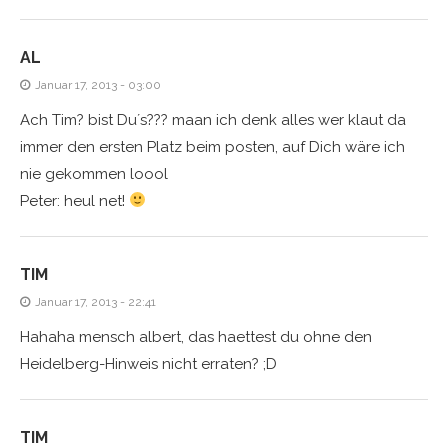
AL
Januar 17, 2013 - 03:00
Ach Tim? bist Du´s??? maan ich denk alles wer klaut da
immer den ersten Platz beim posten, auf Dich wäre ich
nie gekommen loool
Peter: heul net!
TIM
Januar 17, 2013 - 22:41
Hahaha mensch albert, das haettest du ohne den
Heidelberg-Hinweis nicht erraten? ;D
TIM