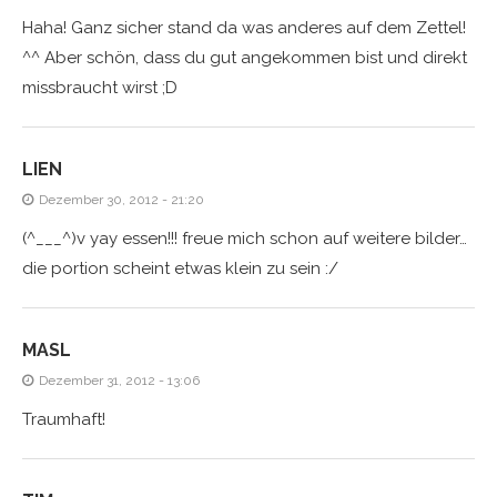
Haha! Ganz sicher stand da was anderes auf dem Zettel!
^^ Aber schön, dass du gut angekommen bist und direkt
missbraucht wirst ;D
LIEN
Dezember 30, 2012 - 21:20
(^___^)v yay essen!!! freue mich schon auf weitere bilder…
die portion scheint etwas klein zu sein :/
MASL
Dezember 31, 2012 - 13:06
Traumhaft!