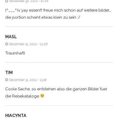
Dezember 30, 2012 - 21:20
(^___^)v yay essen!!! freue mich schon auf weitere bilder…
die portion scheint etwas klein zu sein :/
MASL
Dezember 31, 2012 - 13:06
Traumhaft!
TIM
Dezember 31, 2012 - 13:18
Coole Sache, so entstehen also die ganzen Bilder fuer
die Reisekataloge
HIACYNTA