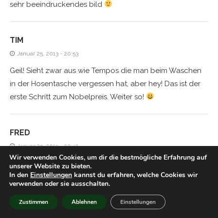
sehr beeindruckendes bild
TIM
Januar 25, 2013 - 20:53
Geil! Sieht zwar aus wie Tempos die man beim Waschen
in der Hosentasche vergessen hat, aber hey! Das ist der
erste Schritt zum Nobelpreis. Weiter so!
FRED
Januar 25, 2013 - 22:42
Wir verwenden Cookies, um dir die bestmögliche Erfahrung auf
Da kehren sie alle zur Synthese zurück ;D
unserer Website zu bieten.
In den
Einstellungen
kannst du erfahren, welche Cookies wir
verwenden oder sie ausschalten.
TIM
Zustimmen
Ablehnen
Einstellungen
Januar 25, 2013 - 23:37