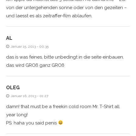
von der untergehenden sonne oder von den gezeiten –
und laesst es als zeitraffer-film ablaufen.
AL
Januar 15, 2013 - 00:35
das is was feines, bitte unbedingt in die seite einbauen.
das wird GROß ganz GROß
OLEG
Januar 16, 2013 - 01:27
damn! that must be a freekin cold room Mr. T-Shirt all
year long!
PS: haha you said penis