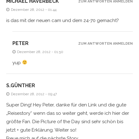
MICHAEL HAVERBECK
ZUM ANTWORTEN ANMELDEN
Dezember 28, 2012 - 01:44
is das mit der neuen cam und dem 24-70 gemacht?
PETER
ZUM ANTWORTEN ANMELDEN
Dezember 28, 2012 - 01:50
yup
S.GÜNTHER
Dezember 28, 2012 - 09:47
Super Ding! Hey Peter, danke für den Link und die gute
„Reisestory“ wenn das so weiter geht, werde ich hier der
größte Fan. Die Picture of the Day sind sehr schön bis
jetzt + gute Erklärung. Weiter so!
Freue mich auf die nächste Story.