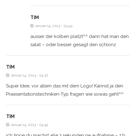
TIM
Januar 14, 2013 - 04:43
ausser der kolben platzt^^ dann hat man den
salat – oder besser gesagt den schlonz
TIM
Januar 14, 2013 - 04:37
Super Idee, vor allem das mit dem Logo! Kannst ja den
Praesentationstechniken-Typ fragen wie sowas geht^^
TIM
Januar 14, 2013 - 04:45
ich tippe du machst alle 3 sekunden ne aufnahme – z.b.