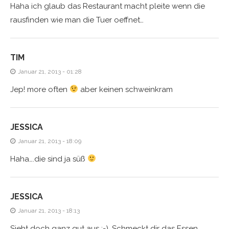
Haha ich glaub das Restaurant macht pleite wenn die
rausfinden wie man die Tuer oeffnet…
TIM
Januar 21, 2013 - 01:28
Jep! more often
aber keinen schweinkram
JESSICA
Januar 21, 2013 - 18:09
Haha….die sind ja süß
JESSICA
Januar 21, 2013 - 18:13
Sieht doch ganz gut aus ;-). Schmeckt dir das Essen