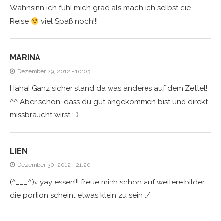
Wahnsinn ich fühl mich grad als mach ich selbst die
Reise
viel Spaß noch!!!
MARINA
Dezember 29, 2012 - 10:03
Haha! Ganz sicher stand da was anderes auf dem Zettel!
^^ Aber schön, dass du gut angekommen bist und direkt
missbraucht wirst ;D
LIEN
Dezember 30, 2012 - 21:20
(^___^)v yay essen!!! freue mich schon auf weitere bilder…
die portion scheint etwas klein zu sein :/