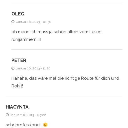
OLEG
Januar 16, 2013 - 01:30
oh mann ich muss ja schon allein vom Lesen
rumjammern !!!!
PETER
Januar 16, 2013 - 11:29
Hahaha, das wäre mal die richtige Route für dich und
Rohit!
HIACYNTA
Januar 16, 2013 - 05:22
sehr professionell