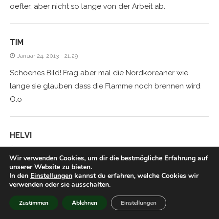
oefter, aber nicht so lange von der Arbeit ab.
TIM
Januar 24, 2013 - 21:29
Schoenes Bild! Frag aber mal die Nordkoreaner wie
lange sie glauben dass die Flamme noch brennen wird
O.o
HELVI
Januar 24, 2013 - 22:08
Wir verwenden Cookies, um dir die bestmögliche Erfahrung auf
sehr beeindruckendes bild
unserer Website zu bieten.
In den
Einstellungen
kannst du erfahren, welche Cookies wir
verwenden oder sie ausschalten.
TIM
Zustimmen
Ablehnen
Einstellungen
Januar 25, 2013 - 20:53