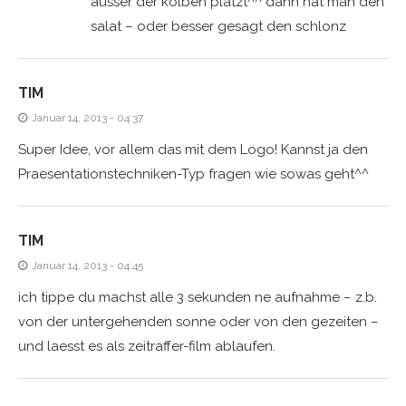
ausser der kolben platzt^^ dann hat man den
salat – oder besser gesagt den schlonz
TIM
Januar 14, 2013 - 04:37
Super Idee, vor allem das mit dem Logo! Kannst ja den
Praesentationstechniken-Typ fragen wie sowas geht^^
TIM
Januar 14, 2013 - 04:45
ich tippe du machst alle 3 sekunden ne aufnahme – z.b.
von der untergehenden sonne oder von den gezeiten –
und laesst es als zeitraffer-film ablaufen.