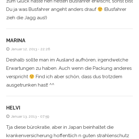
zum Glück haste nen netten Busfahrer erwischt, sonst bist
Du ja was Busfahrer angeht anders drauf
(Busfahrer
zieh die Jagg aus!)
MARINA
Januar 12, 2013 - 22:26
Deshalb sollte man im Ausland aufhören, irgendwelche
Erwartungen zu haben. Auch wenn die Packung anderes
verspricht
Find ich aber schön, dass dus trotzdem
ausgetrunken hast! ^^
HELVI
Januar 13, 2013 - 07:59
Tja diese bürokratie, aber in Japan beinhaltet die
krankenversicherung hoffentlich n guten strahlenschutz