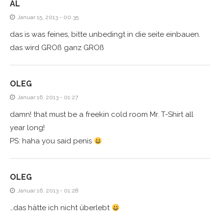
AL
Januar 15, 2013 - 00:35
das is was feines, bitte unbedingt in die seite einbauen.
das wird GROß ganz GROß
OLEG
Januar 16, 2013 - 01:27
damn! that must be a freekin cold room Mr. T-Shirt all
year long!
PS: haha you said penis
OLEG
Januar 16, 2013 - 01:28
…das hätte ich nicht überlebt