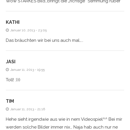
Wow STARKES Bild…bringt die „richtige“ Stimmung rüber
KATHI
Januar 10, 2013 - 23:05
Das bräuchten wir bei uns auch mal…..
JASI
Januar 11, 2013 - 19:55
Toll! :)))
TIM
Januar 11, 2013 - 21:16
Hehe sieht irgendwie aus wie in nem Videospiel^^ Bei mir
werden solche Bilder immer nix… Naja hab auch nur ne