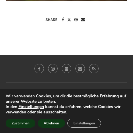
SHARE
Galerie
Blog
Reviews
Imprint
Wir verwenden Cookies, um dir die bestmögliche Erfahrung auf
Datenschutz & Impressum
unserer Website zu bieten.
In den
Einstellungen
kannst du erfahren, welche Cookies wir
@2019 - Peter Eberhardt. All Right Reserved.
verwenden oder sie ausschalten.
BACK TO TOP
Zustimmen
Ablehnen
Einstellungen