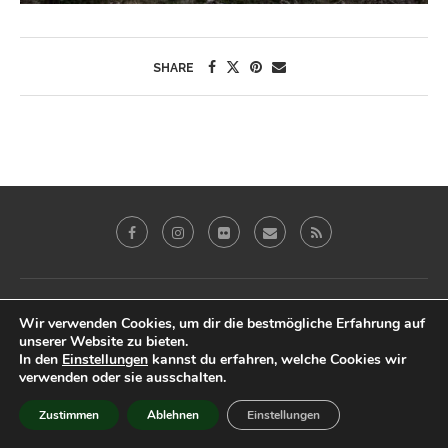
SHARE
Galerie
Blog
Reviews
Imprint
Wir verwenden Cookies, um dir die bestmögliche Erfahrung auf
Datenschutz & Impressum
unserer Website zu bieten.
In den
Einstellungen
kannst du erfahren, welche Cookies wir
@2019 - Peter Eberhardt. All Right Reserved.
verwenden oder sie ausschalten.
BACK TO TOP
Zustimmen
Ablehnen
Einstellungen