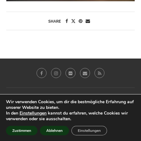
SHARE
Galerie
Blog
Reviews
Imprint
Wir verwenden Cookies, um dir die bestmögliche Erfahrung auf
Datenschutz & Impressum
unserer Website zu bieten.
In den
Einstellungen
kannst du erfahren, welche Cookies wir
@2019 - Peter Eberhardt. All Right Reserved.
verwenden oder sie ausschalten.
BACK TO TOP
Zustimmen
Ablehnen
Einstellungen