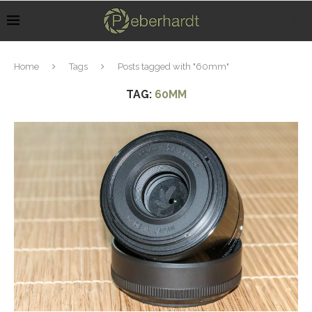
Home
Tags
Posts tagged with "60mm"
TAG:
60MM