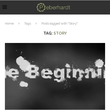
Home
Tags
Posts tagged with "Story"
TAG:
STORY