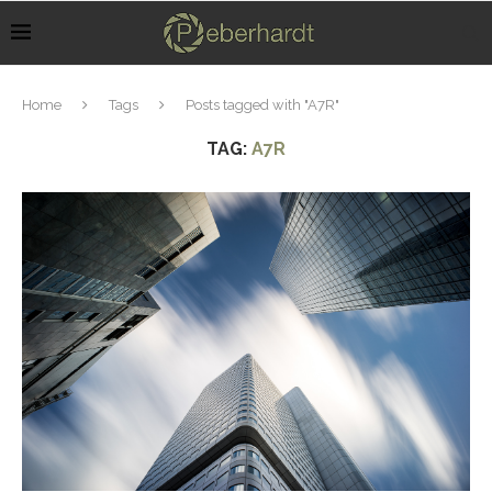
Home
Tags
Posts tagged with "A7R"
TAG:
A7R