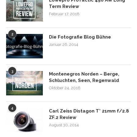
Lowepro ProTactic 450 AW Long
Term Review
Februar 17, 2018
2
Die Fotografie Blog Bühne
Januar 26, 2014
3
Montenegros Norden – Berge,
Schluchten, Seen, Regenwald
Oktober 24, 2016
4
Carl Zeiss Distagon T* 21mm f/2.8
ZF.2 Review
August 30, 2014