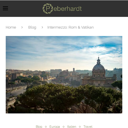
Home
Blog
Intermezzo: Rom & Vatikan
Blog
Europa
Italien
Travel