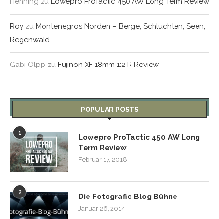
Henning
zu
Lowepro ProTactic 450 AW Long Term Review
Roy
zu
Montenegros Norden – Berge, Schluchten, Seen,
Regenwald
Gabi Olpp
zu
Fujinon XF 18mm 1:2 R Review
POPULAR POSTS
1
Lowepro ProTactic 450 AW Long
Term Review
Februar 17, 2018
2
Die Fotografie Blog Bühne
Januar 26, 2014