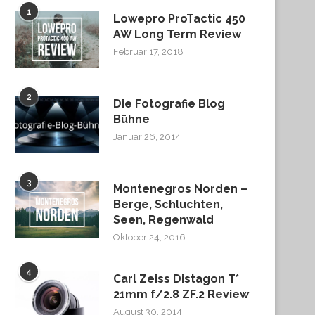
1
Lowepro ProTactic 450
AW Long Term Review
Februar 17, 2018
2
Die Fotografie Blog
Bühne
Januar 26, 2014
3
Montenegros Norden –
Berge, Schluchten,
Seen, Regenwald
Oktober 24, 2016
4
Carl Zeiss Distagon T*
21mm f/2.8 ZF.2 Review
August 30, 2014