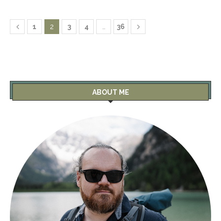
1
2
3
4
…
36
ABOUT ME