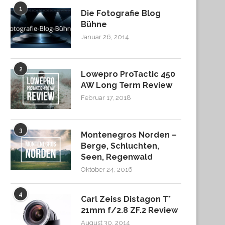
1
Die Fotografie Blog
Bühne
Januar 26, 2014
2
Lowepro ProTactic 450
AW Long Term Review
Februar 17, 2018
3
Montenegros Norden –
Berge, Schluchten,
Seen, Regenwald
Oktober 24, 2016
4
Carl Zeiss Distagon T*
21mm f/2.8 ZF.2 Review
August 30, 2014