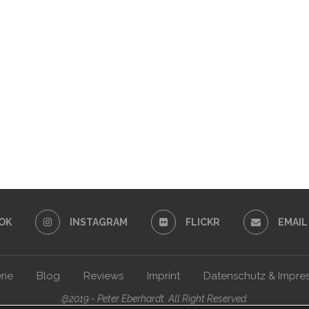
OK
INSTAGRAM
FLICKR
EMAIL
rie
Blog
Reviews
Imprint
Datenschutz & Impre
@2019 - Peter Eberhardt. All Right Reserved.