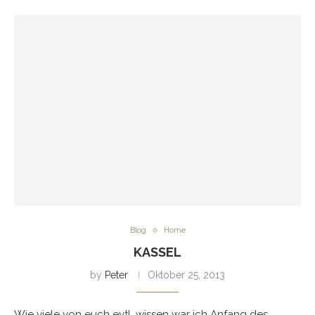
Blog
Home
KASSEL
by
Peter
Oktober 25, 2013
Wie viele von euch evtl. wissen war ich Anfang des