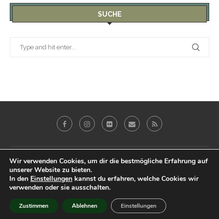
SUCHE
Galerie
Blog
Reviews
Imprint
Wir verwenden Cookies, um dir die bestmögliche Erfahrung auf
unserer Website zu bieten.
Datenschutz & Impressum
In den
Einstellungen
kannst du erfahren, welche Cookies wir
verwenden oder sie ausschalten.
@2019 - Peter Eberhardt. All Right Reserved.
Zustimmen
Ablehnen
Einstellungen
BACK TO TOP