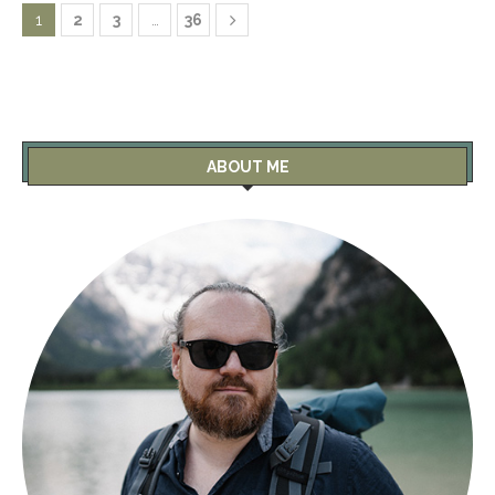
1
2
3
…
36
ABOUT ME