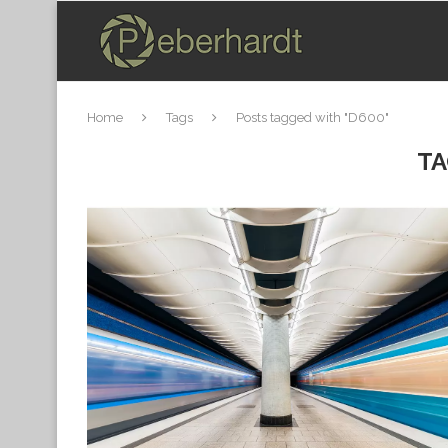
Home
Tags
Posts tagged with "D600"
TA