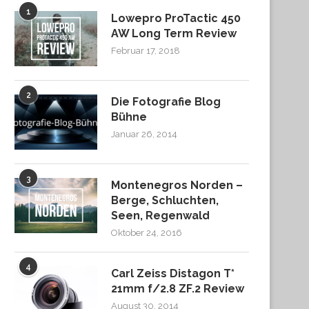
1
Lowepro ProTactic 450
AW Long Term Review
Februar 17, 2018
2
Die Fotografie Blog
Bühne
Januar 26, 2014
3
Montenegros Norden –
Berge, Schluchten,
Seen, Regenwald
Oktober 24, 2016
4
Carl Zeiss Distagon T*
21mm f/2.8 ZF.2 Review
August 30, 2014