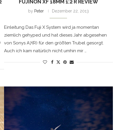
2
FUJINON XF 18MM 1:2 R REVIEW
by
Peter
Dezember 22, 2013
Einleitung Das Fuji X System wird ja momentan
ziemlich gehyped und hat dieses Jahr abgesehen
h
von Sonys A7(R) für den größten Trubel gesorgt.
Auch ich kam natürlich nicht umhin mir …