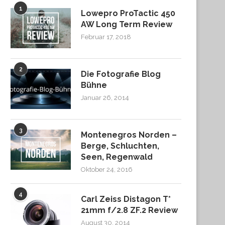
1
Lowepro ProTactic 450
AW Long Term Review
Februar 17, 2018
2
Die Fotografie Blog
Bühne
Januar 26, 2014
3
Montenegros Norden –
Berge, Schluchten,
Seen, Regenwald
Oktober 24, 2016
4
Carl Zeiss Distagon T*
21mm f/2.8 ZF.2 Review
August 30, 2014