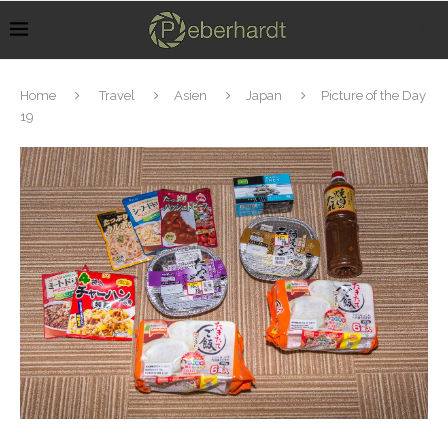
Home
Travel
Asien
Japan
Picture of the Day
19