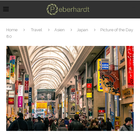
Home
Travel
Asien
Japan
Picture of the Day
80