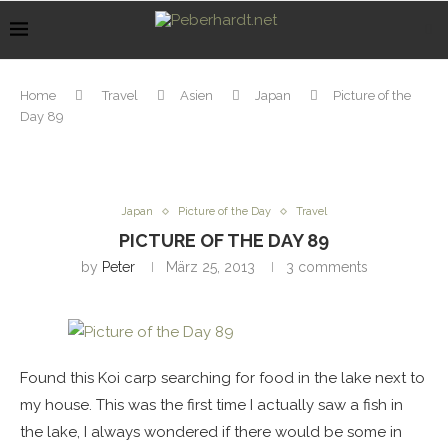
Home
Travel
Asien
Japan
Picture of the
Day 89
Japan
Picture of the Day
Travel
PICTURE OF THE DAY 89
by
Peter
März 25, 2013
3 comments
Found this Koi carp searching for food in the lake next to
my house. This was the first time I actually saw a fish in
the lake, I always wondered if there would be some in