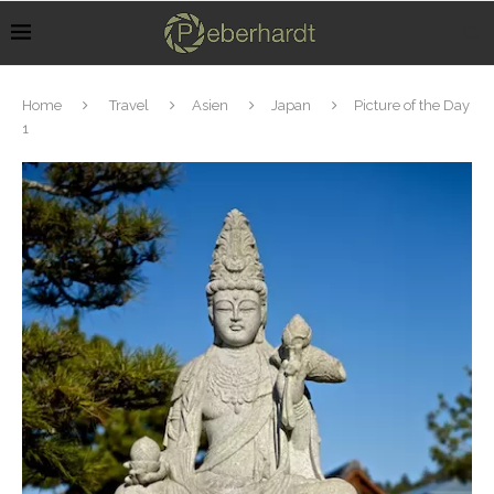
Home
Travel
Asien
Japan
Picture of the Day
1