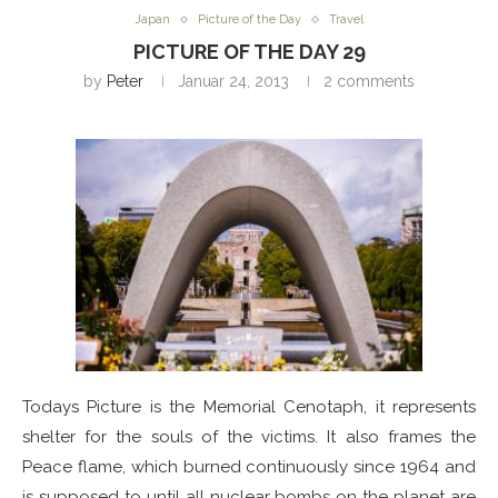
Japan
Picture of the Day
Travel
PICTURE OF THE DAY 29
by
Peter
Januar 24, 2013
2 comments
Todays Picture is the Memorial Cenotaph, it represents
shelter for the souls of the victims. It also frames the
Peace flame, which burned continuously since 1964 and
is supposed to until all nuclear bombs on the planet are