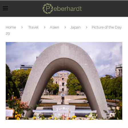
Home
Travel
Asien
Japan
Picture of the Day
29