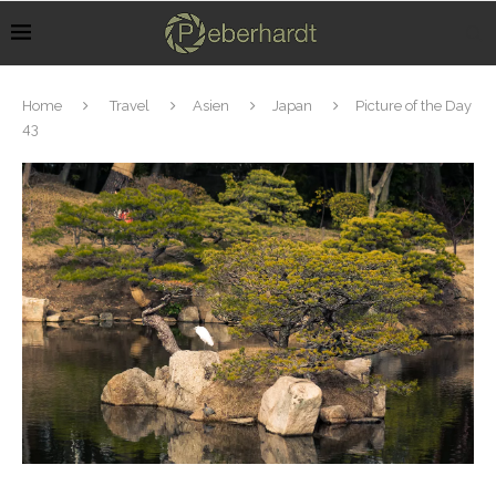
Home
Travel
Asien
Japan
Picture of the Day
43