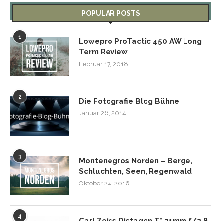
POPULAR POSTS
1
Lowepro ProTactic 450 AW Long
Term Review
Februar 17, 2018
2
Die Fotografie Blog Bühne
Januar 26, 2014
3
Montenegros Norden – Berge,
Schluchten, Seen, Regenwald
Oktober 24, 2016
4
Carl Zeiss Distagon T* 21mm f/2.8