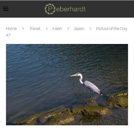
Home
Travel
Asien
Japan
Picture of the Day
47