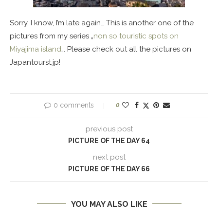
Sorry, I know, I’m late again… This is another one of the
pictures from my series „
non so touristic spots on
Miyajima island
„. Please check out all the pictures on
Japantourst.jp!
0 comments
0
previous post
PICTURE OF THE DAY 64
next post
PICTURE OF THE DAY 66
YOU MAY ALSO LIKE