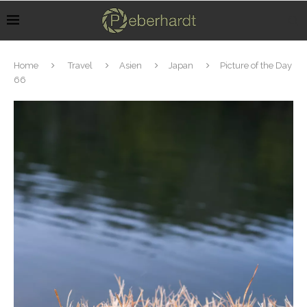
Home
Travel
Asien
Japan
Picture of the Day
66