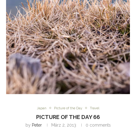
Japan
Picture of the Day
Travel
PICTURE OF THE DAY 66
by
Peter
März 2, 2013
0 comments