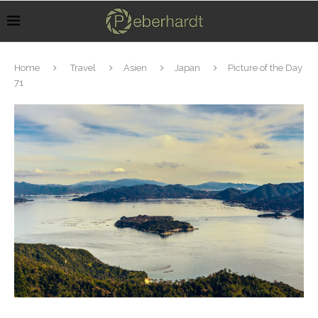
Home
Travel
Asien
Japan
Picture of the Day
71